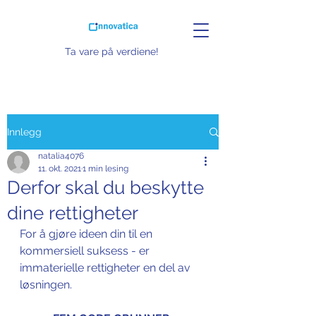
Ta vare på verdiene!
Innlegg
natalia4076
11. okt. 2021
1 min lesing
Derfor skal du beskytte
dine rettigheter
For å gjøre ideen din til en 
kommersiell suksess - er 
immaterielle rettigheter en del av 
løsningen.